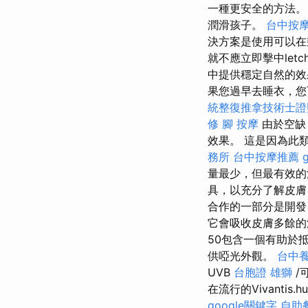
一種更安全的方法
潤滑孩子。
台中按
決方案是使用可以在
就不應立即擊中letc
中提供穩定自然的效果
果您過早去睡衣，您
統整復推拿技術士證照
修
腳 按摩
由於空缺
效果。 這是因為此
務所
台中按摩推薦
量最少，但最有效
具，以充分了解皮膚
合作的一部分是開發
它會吸收皮膚多餘
50包含一個有助於
供啞光外觀。
台中
UVB
台胞證 雄獅
/
在流行的Vivant
google關鍵字
自助