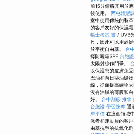
前15分鐘將其用於
後使用。
西屯體態
室中使用傳統的製革
的客戶友好的保濕
帳士考試 書
/ UV
尺，因此可以用於從
於平衡自由基。
台中
擇防曬霜SPF
台胞證
太陽射線作鬥爭。
以保護您的皮膚免
巴油和向日葵油礦
線，從而提高礦物
沒有油膩的薄膜和白
好。
台中刮痧
推拿
台胞證
學習按摩
通
摩平價
在這個領域中
泳者和運動員的客
由基抗爭的抗氧化