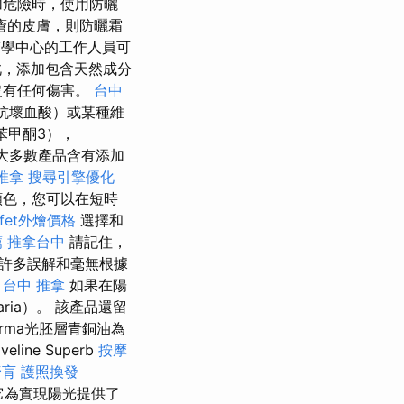
加危險時，使用防曬
瘡的皮膚，則防曬霜
學中心的工作人員可
，添加包含天然成分
沒有任何傷害。
台中
抗壞血酸）或某種維
苯甲酮3），
大多數產品含有添加
推拿
搜尋引擎優化
顏色，您可以在短時
ffet外燴價格
選擇和
薦
推拿台中
請記住，
許多誤解和毫無根據
。
台中 推拿
如果在陽
caria）。 該產品還留
rma光胚層青銅油為
ne Superb
按摩
膏肓
護照換發
，它為實現陽光提供了