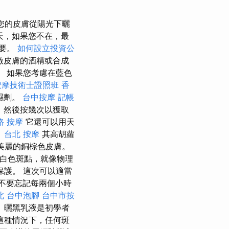
您的皮膚從陽光下曬
天，如果您不在，最
重要。
如何設立投資公
激皮膚的酒精或合成
 如果您考慮在藍色
按摩技術士證照班
香
濕劑。
台中按摩
記帳
，然後按幾次以獲取
路 按摩
它還可以用天
。
台北 按摩
其高胡蘿
美麗的銅棕色皮膚。
下白色斑點，就像物理
護。 這次可以適當
不要忘記每兩個小時
北
台中泡腳
台中市按
 曬黑乳液是初學者
這種情況下，任何斑