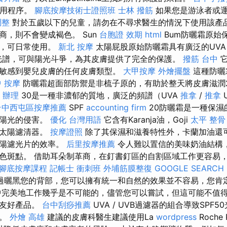
應用程序。
腳底按摩技術士證照班
士林 撥筋
如果您是游泳者或運
調整
對於五歲以下的兒童，請勿在不尋求醫生的情況下使用該產品
商，則不會變成褐色。 Sun
台胞證 效期
html
Bum防曬霜原始
霜，可日常使用。
新北 按摩
太陽屁股原始防曬霜具有廣泛的UV
B光譜，可與陽光斗爭，為其皮膚提供了完全的保護。
撥筋 台中
它
敏感到嬰兒皮膚的任何皮膚類型。
大甲按摩
外燴擺盤
這種防曬
 按摩
防曬霜超面部防禦是非梳子原的，有助於整天將皮膚滋潤24小
 辦理
30是一種非濃郁的質地，廣泛的頻譜（UVA
推拿
/
推拿
台中西屯區按摩推薦
SPF
accounting firm
20防曬霜是一種保濕
受陽光的侵害。
優化 台灣用語
它含有Karanja油，Goji
太平 整骨
物太陽濾清器。
按摩證照
除了其保濕和滋養特性外，卡蘭加油還
太陽濾光片的效率。
后里按摩推薦
令人難以置信的美味奶油結構
色斑點。 借助耳朵制革商，在釘書釘區的自割區域工作更容易
腳底按摩課程
記帳士 衝刺班
外埔筋膜整復
GOOGLE SEARCH
過曬黑您的背部，您可以擁有統一和自然的效果並不容易，您肯
完美地工作幾乎是不可能的，儘管您可以嘗試，但這可能不值得
戶友好產品。
台中刮痧推薦
UVA / UVB過濾器的組合導致SPF
劑。
外燴 高雄
建議的皮膚科醫生建議使用La
wordpress
Roche 