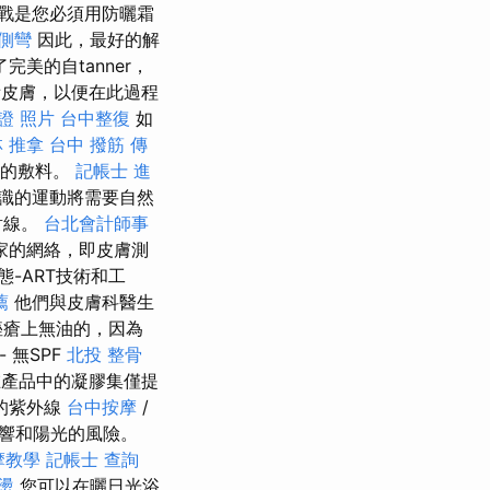
戰是您必須用防曬霜
側彎
因此，最好的解
完美的自tanner，
皮膚，以便在此過程
證 照片
台中整復
如
 推拿
台中 撥筋
傳
悔的敷料。
記帳士 進
識的運動將需要自然
射線。
台北會計師事
家的網絡，即皮膚測
-ART技術和工
薦
他們與皮膚科醫生
痤瘡上無油的，因為
- 無SPF
北投 整骨
產品中的凝膠集僅提
的紫外線
台中按摩
/
響和陽光的風險。
摩教學
記帳士 查詢
燙
您可以在曬日光浴