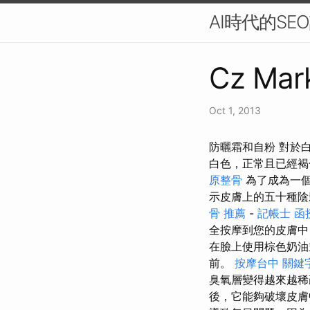
AI時代的SE
Cz Mark
Oct 1, 2013
防曬霜和自粉 對於
白色，正常且已經褐
原整骨
為了成為一個
示皮膚上的五十種
骨 推薦
-
記帳士 函
全按摩到您的皮膚中
在臉上使用棕色奶油
前。
按摩台中
關鍵
臭氧層變得越來越
後，它能夠破壞皮膚