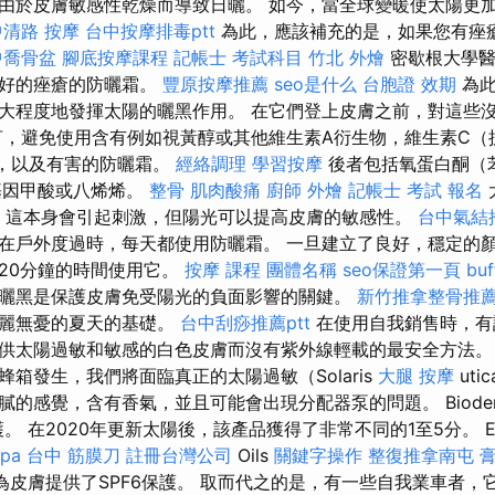
由於皮膚敏感性乾燥而導致日曬。 如今，當全球變暖使太陽更
中清路 按摩
台中按摩排毒ptt
為此，應該補充的是，如果您有痤
中喬骨盆
腳底按摩課程
記帳士 考試科目
竹北 外燴
密歇根大學醫
最好的痤瘡的防曬霜。
豐原按摩推薦
seo是什么
台胞證 效期
為此
大程度地發揮太陽的曬黑作用。 在它們登上皮膚之前，對這些
，避免使用含有例如視黃醇或其他維生素A衍生物，維生素C（
，以及有害的防曬霜。
經絡調理
學習按摩
後者包括氧蛋白酮（
甲氧基因甲酸或八烯烯。
整骨
肌肉酸痛
廚師 外燴
記帳士 考試 報名
m），這本身會引起刺激，但陽光可以提高皮膚的敏感性。
台中氣結
在戶外度過時，每天都使用防曬霜。 一旦建立了良好，穩定的
20分鐘的時間使用它。
按摩 課程
團體名稱
seo保證第一頁
bu
曬黑是保護皮膚免受陽光的負面影響的關鍵。
新竹推拿整骨推
美麗無憂的夏天的基礎。
台中刮痧推薦ptt
在使用自我銷售時，有
供太陽過敏和敏感的白色皮膚而沒有紫外線輕載的最安全方法
箱發生，我們將面臨真正的太陽過敏（Solaris
大腿 按摩
uti
膩的感覺，含有香氣，並且可能會出現分配器泵的問題。 Biode
護。 在2020年更新太陽後，該產品獲得了非常不同的1至5分。 Eveli
pa
台中 筋膜刀
註冊台灣公司
Oils
關鍵字操作
整復推拿南屯
陽油為皮膚提供了SPF6保護。 取而代之的是，有一些自我業車者