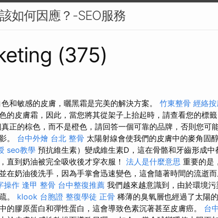
O該如何因應？-SEO服務
eting (375)
白色和敏感的皮膚，曬黑霜是完美的解決方案。
竹東整骨
經絡按
色的皮膚霜，因此，當您將其從架子上抬起時，請查看您的標
真正的棕色，而不是橙色，請回答一個可靠的品牌，否則您可
陰影。
台中外燴
台北 整骨
太陽射線會使我們的皮膚中的麥角固
授
seo教學
預抗維生素）變成維生素D，這在骨骼和牙齒形成中
，直到奶油被完全吸收後才穿衣服！
法人是什麼意思
重要的是
並在奶油後洗手，因為手掌會迅速變色，這會隨著時間的流逝而
字操作
逢甲 整骨
台中整復推薦
我們越來越意識到，由於環境污
稀疏。
klook 台胞證
整復學徒
正骨
稀薄的臭氧層也經過了太陽的
中的膠原蛋白和彈性蛋白，這會導致色素沉著甚至皮膚癌。
台