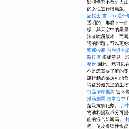
點和條都不會引人
的女性進行噴霧版
記帳士 書
seo 是什
透明的，那麼下一
樣，與天空中的星
沫或噴霧版本，而
適的問題，可以更好
頭部按摩
台胞證申
路按摩
根據意見，該
整骨
因此，您可以
不是您需要了解的
該行動的藥房可能會
得益於最先進的生物
屯區按摩推薦
它不會
撥筋創業
推拿台中
超級抗氧化劑。
台
物油和提取成分可提
能的混合防曬霜。
程，使皮膚彈性恢