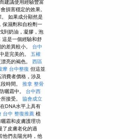
而建議使用經驗豐富
會損害穩定的效果。
。 如果成分顯然是
，保濕劑和自粉劑一
找到奶油，凝膠，泡
筋
這是一個經驗和舒
間的差異較小。
台中
方中是完美的。
五權
更漂亮的褐色。
西區
按摩
台中整復
但這並
高消費者價格，涉及
這段時間。
推拿 整骨
此防曬霜中。
台中西
分所接受。
協會成立
在DNA水平上具有
 台中
整復推薦
植
防曬霜和皮膚護理功
慢了皮膚老化的過
當他們去陽光時，他