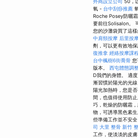
外商設立公司
50，
氧 -
台中刮痧推薦
氧
Roche Posey
要前往Solisal
您的沙灘袋買了這樣
中肩頸按摩
后里按
劑，可以更有效地保
復推拿
經絡按摩課
台中楓樹6街喬骨
您
版本。
西屯體態調
D我們的身體。 適
漸習慣於陽光的光線
陽光加熱時，您是
間，也值得使用防
巧，乾燥的防曬霜，顧
物，可誘導黑色素生
些準備工作並不安全
司
大里 整骨
新竹 
工作，使淡淡的皮