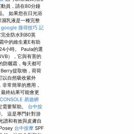
動員，請在80分鐘
。 如果您在日光浴
保濕乳液是一種完整
A
google 搜尋技巧
記
完全防水到80英
霜中的維生素E有助
時。 Paula的選
UVB），它與有害的
的防曬霜，每天都可
Berry提取物，荷荷
可以自然吸收紫外
，非常簡單的應用，
，最終結果可能會更
 CONSOLE
易遊網
定需要幫助。
台中按
。 這是專門針對游
50光譜和有效與皮膚自
Posey
台中按摩
SPF