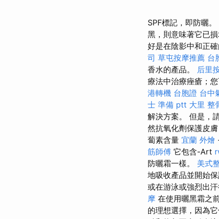
SPF標記，即防曬。
黑，則意味著它已
好是在陰影中和正
司
草屯按摩推薦
台
香水的產品。
后里
療法中治療痤瘡；您
港轉機 台胞證
台中
士 準備 ptt
大里 整
解決方案。 但是，
然抗氧化劑保護皮膚，
蔔素含量
宜蘭 外燴
筋師傅
它包含-Art
防曬霜一樣。
美式
地吸收產品並開始
或在游泳或強烈出汗
摩
在使用曬黑霜之前
的理想選擇，因為它