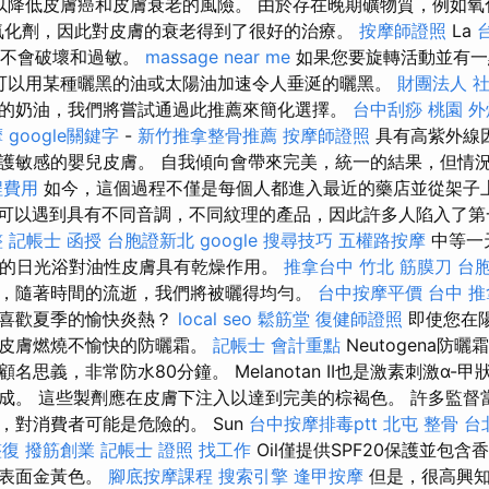
以降低皮膚癌和皮膚衰老的風險。 由於存在晚期礦物質，例如氧
化劑，因此對皮膚的衰老得到了很好的治療。
按摩師證照
La
防曬霜不會破壞和過敏。
massage near me
如果您要旋轉活動並有一
on。 可以用某種曬黑的油或太陽油加速令人垂涎的曬黑。
財團法人 
的奶油，我們將嘗試通過此推薦來簡化選擇。
台中刮痧
桃園 外
摩
google關鍵字
-
新竹推拿整骨推薦
按摩師證照
具有高紫外線
護敏感的嬰兒皮膚。 自我傾向會帶來完美，統一的結果，但情
程費用
如今，這個過程不僅是每個人都進入最近的藥店並從架子
可以遇到具有不同音調，不同紋理的產品，因此許多人陷入了第
整
記帳士 函授
台胞證新北
google 搜尋技巧
五權路按摩
中等一
度的日光浴對油性皮膚具有乾燥作用。
推拿台中
竹北 筋膜刀
台
，隨著時間的流逝，我們將被曬得均勻。
台中按摩平價
台中 推
否喜歡夏季的愉快炎熱？
local seo
鬆筋堂
復健師證照
即使您在
止皮膚燃燒不愉快的防曬霜。
記帳士 會計重點
Neutogena防
名思義，非常防水80分鐘。 Melanotan II也是激素刺激α-
成。 這些製劑應在皮膚下注入以達到完美的棕褐色。 許多監督
，對消費者可能是危險的。 Sun
台中按摩排毒ptt
北屯 整骨
台
整復
撥筋創業
記帳士 證照 找工作
Oil僅提供SPF20保護並包含
膚表面金黃色。
腳底按摩課程
搜索引擎
逢甲按摩
但是，很高興知