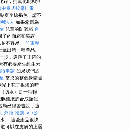
化鋅，抗氧化劑和無
台中泰式按摩排毒
點夏季棕褐色，請不
社團法人
如果您還為
燴
兒童的防曬霜
台
因子的面霜和噴霧
況並不容易。
竹東整
上拿出第一種產品。
一步，選擇了正確的
天有必要產生維生素
胞證申請
如果我們逐
拿
當您的整個身體被
陽光下花了很短的時
曬霜（防水）是一種輕
甲狀腺細胞的合成類似
當局已經警告說，這
北 外燴 推薦
seo公
香水。 這些產品很快
道可以在皮膚的上層