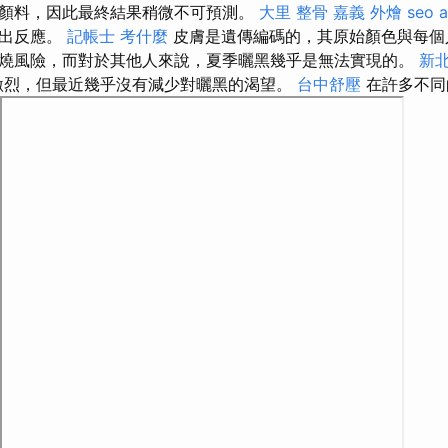
顏料，因此最終結果稍微不可預測。
大里 整骨
嘉義 外燴
seo 
做出反應。
記帳士 考什麼
皮膚是遺傳編碼的，其原始顏色與每個
燒風險，而對於其他人來說，夏季曬黑幾乎是無法實現的。
新北
激烈，但最近幾乎沒有減少對曬黑的渴望。
台中舒壓
在許多不同