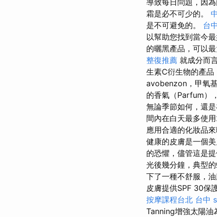
導致每日問題，因為
霜是必不可少的。
是不可避免的。
台
以幫助您找到當今
的曬黑產品，可以最
整復推薦
就成分而言
生素C衍生物的產品
avobenzon，
的香氣（Parfu
無論季節如何，還是
間內在白天最多使用
應用合適的化妝品來
健康的皮膚是一個
的恐懼，儘管這是提
光後幾分鐘，典型的蜂
下了一種不舒服，油
皮膚提供SPF 30保
按摩課程台北
台中 s
Tanning增強太