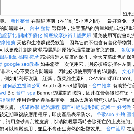
如果
損壞。
新竹整骨
在關鍵時期（在11到15小時之間），最好避免一
確的防曬霜中。
台中 整骨
選擇時，注意產品的質量和組成也很
胞證新北
關鍵字優化
腳底按摩技術士證照班
避免使用可能會刺
按摩推薦
天然和生物群很受歡迎，因為它們不包含有害化學物質。
可以更改計劃將防曬霜曬黑到原始保濕霜並節省您的錢。
腳底
氣結推拿
桃園 按摩
該溶液進入皮膚的深孔，全天充當出色的保
骨
google seo教學
如果您第一次使用它，則必須將泵擰在左側
請非常小心不要含有防曬霜，因此必須使用旁邊的防曬霜。
文心
例如耶利哥玫瑰，紅藻，蔬菜維生素E，C-Vvimin和Totarol
-
如何設立投資公司
Anatto和Beet提取物 -
台中推拿
有助於使
rwd
Bio
台中 spa
Banner防曬霜的狀態，因此在膏藥後沒有留
整復課程
使用適量的產品很重要，因為太薄的層無法提供所需的保
保護皮膚。
拔罐教學
經絡課程
顏面神經失調撥筋
記帳士 好考嗎
後定期重複該應用程序，即使產品表示防水。
谷歌seo
外燴 臺
，請用磨砂膏刮擦皮膚，以清除曬黑霜時去除死亡的上皮細胞。
們可以輕鬆應用，並且不會產生突然的壯觀效果。
台中油壓
在