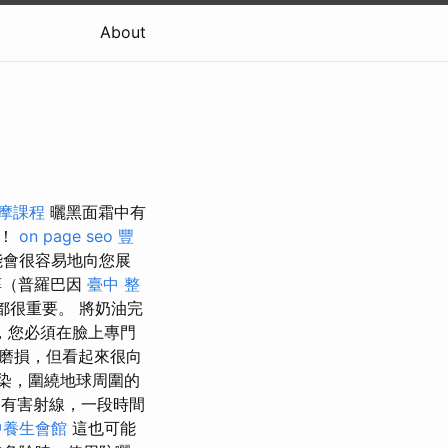
About
摩課程
曬黑面霜中有
籤！
on page seo
豐
能會很容易地向您展
醇（普羅巴因
臺中 整
都很重要。 將奶油完
，您必須在臉上專門
磨損，但看起來很向
染，圍繞地球周圍的
有害射線，一段時間
中養生會館
這也可能