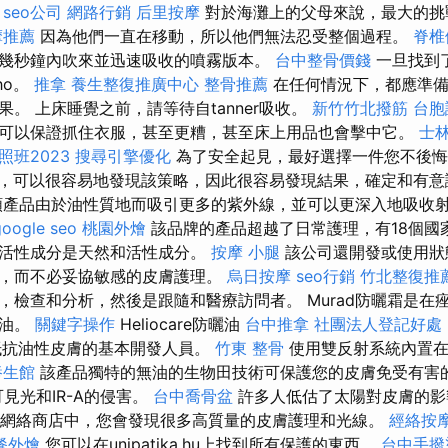
。
seo公司
網路行銷
后里按摩
對於海灘上的父母來說，最大的挑
摩推薦
因為他們一直在移動，所以他們無法忍受整個過程。
脊椎
幾秒鐘內吹來並迅速吸收的噴霧版本。
台中整骨價錢
一旦找到了
ho。
推拿
養生整復推廣中心
整骨推薦
在任何情況下，都應準備
。 上床睡覺之前，請等待自tanner吸收。
新竹竹北撥筋
台胞
可以保證抓住衣服，甚至更糟，甚至床上用品也會擊中它。
士林
班2023
搜尋引擎優化
為了安全起見，最好選擇一件您不後
，可以很容易地發現該策略，因此很容易發現結果，確定和有意
類產品由於油性質地而吸引更多的紫外線，並可以更深入地吸收
google seo
桃園外燴
該品牌的產品超越了日常護理，有18個國
的活性成分是天然和活性成分。
按摩 小腿
該公司還開發或使用狀態
，而不必妥協敏感的皮膚護理。
烏日按摩
seo行銷
竹北整復推
，檢查和分析，然後是跟隨和醫療訪問者。 Murad防曬霜是在
的油。
關鍵字操作
Heliocare防曬油
台中推拿
社團法人登記好處
抵抗油性皮膚的基本開發人員。
竹東 整骨
使用雙反射系統內置在
養生館
該產品獨特的無油的生物田技術可保護您的皮膚免受有害
可見光和IR-A的侵害。
台中喬骨盆
許多人低估了太陽對皮膚的影
is.hu網絡商店中，您會發現很多高質量的皮膚護理和光線。
經絡按
餐外燴
您可以在unipatika.hu上找到所有保護的東西。
台中手撥